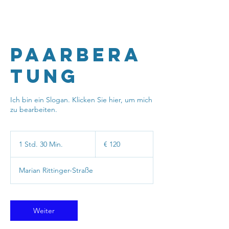
Paarbera
tung
Ich bin ein Slogan. Klicken Sie hier, um mich
zu bearbeiten.
120
Euro
1 Std. 30 Min.
1
€ 120
S
t
Marian Rittinger-Straße
d
3
0
M
Weiter
i
n