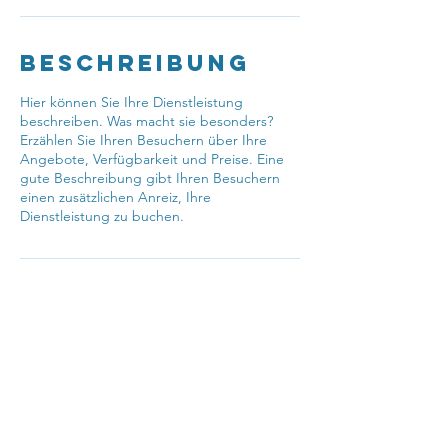
.
Beschreibung
Hier können Sie Ihre Dienstleistung
beschreiben. Was macht sie besonders?
Erzählen Sie Ihren Besuchern über Ihre
Angebote, Verfügbarkeit und Preise. Eine
gute Beschreibung gibt Ihren Besuchern
einen zusätzlichen Anreiz, Ihre
Dienstleistung zu buchen.
Kontaktangabe
n
Marian Rittinger-Straße 13, 4451 Garsten,
Österreich
+43 7252 52614-12
s415022@schule-ooe.at