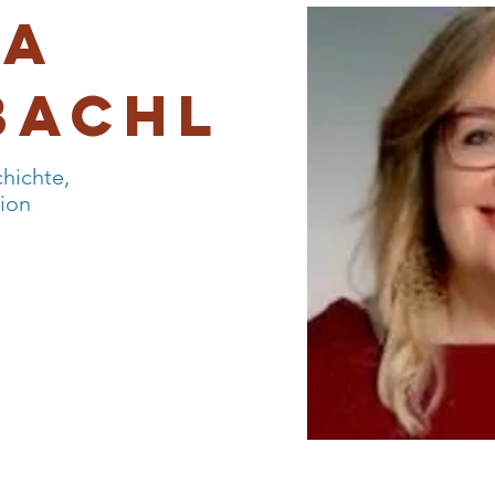
na
bachl
hichte,
gion