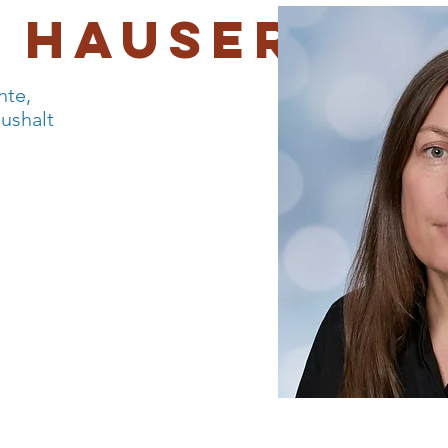
 Hauser
hte,
ushalt